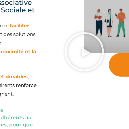
sociative
Sociale et
n de
faciliter
t des solutions
n
 proximité et la
 et durables
,
érents renforce
gnent.
le
dhérents au
ires, pour que