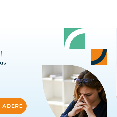
r
 ​
ous
C ADERE