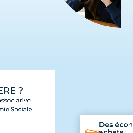
ERE ?
ssociative
mie Sociale
Des écon
achats