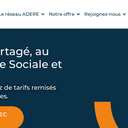
OUVRIR LE RÉSEAU ADERE
OUVRIR NOTRE OF
O
Le réseau ADERE
Notre offre
Rejoignez-nous
rtagé, au
e Sociale et
z de tarifs remisés
es.
EC