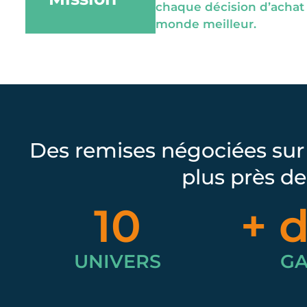
chaque décision d’achat
monde meilleur.
Des remises négociées sur 
plus près de
10
+ d
UNIVERS
G