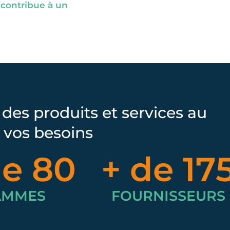
 contribue à un
des produits et services au
 vos besoins
e 
80
+ de 
17
AMMES
FOURNISSEURS